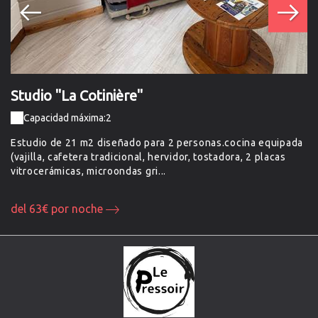
Studio "La Cotinière"
S
Capacidad máxima:2
Estudio de 21 m2 diseñado para 2 personas.cocina equipada
Es
(vajilla, cafetera tradicional, hervidor, tostadora, 2 placas
(v
vitrocerámicas, microondas gri...
vi
del 63€ por noche
d