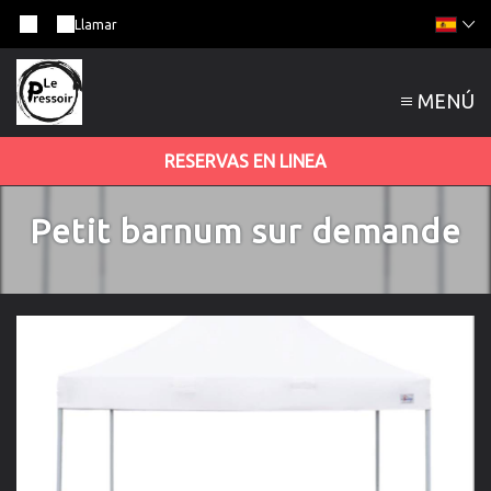
Llamar
MENÚ
RESERVAS EN LINEA
Petit barnum sur demande