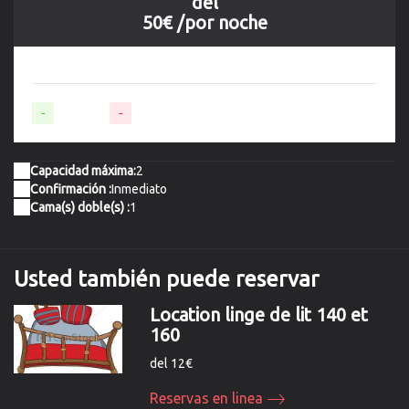
del
50€
/por noche
-
Disponible
-
No disponible
Capacidad máxima:
2
Confirmación :
Inmediato
Cama(s) doble(s) :
1
Usted
también
puede reservar
Location linge de lit 140 et
160
del 12€
Reservas en linea