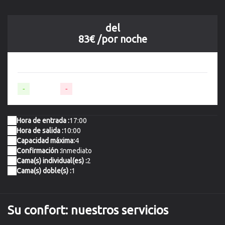
del
83€
/por noche
-
Disponible
-
No disponible
Hora de entrada :
17:00
Hora de salida :
10:00
Capacidad máxima:
4
Confirmación :
Inmediato
Cama(s) individual(es) :
2
Cama(s) doble(s) :
1
Su confort:
nuestros servicios