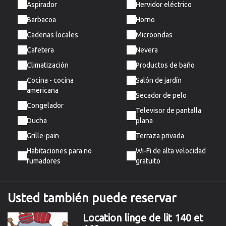
Aspirador
Hervidor eléctrico
Barbacoa
Horno
Cadenas locales
Microondas
Cafetera
Nevera
Climatización
Productos de baño
Cocina - cocina
Salón de jardín
americana
Secador de pelo
Congelador
Televisor de pantalla
Ducha
plana
Grille-pain
Terraza privada
Habitaciones para no
Wi-Fi de alta velocidad
fumadores
gratuito
Usted
también
puede reservar
Location linge de lit 140 et