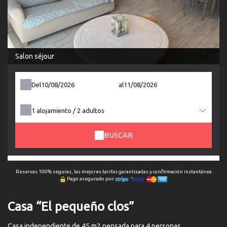
Salon séjour
Del
al
1
alojamiento /
2
adultos
BUSCAR
Reservas 100% seguras, las mejores tarifas garantizadas y confirmación instantánea
Pago asegurado por
Casa “El pequeño clos”
Casa independiente de 45 m2 pensada para 4 personas