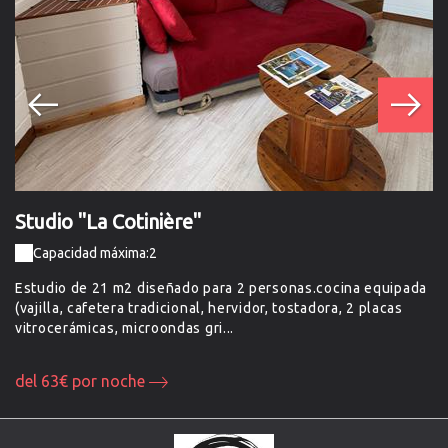
Studio "La Cotinière"
S
Capacidad máxima:2
Estudio de 21 m2 diseñado para 2 personas.cocina equipada
Es
(vajilla, cafetera tradicional, hervidor, tostadora, 2 placas
(v
vitrocerámicas, microondas gri...
vi
del 63€ por noche
d